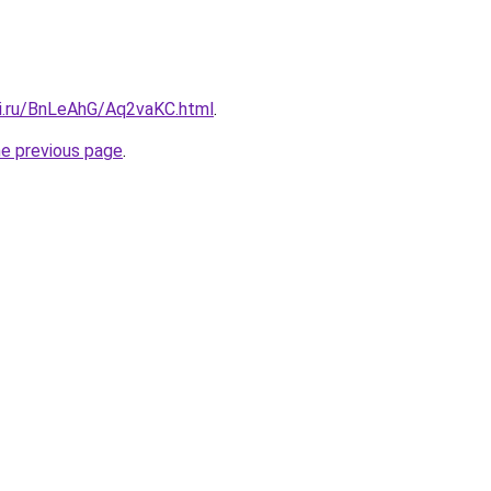
tki.ru/BnLeAhG/Aq2vaKC.html
.
he previous page
.